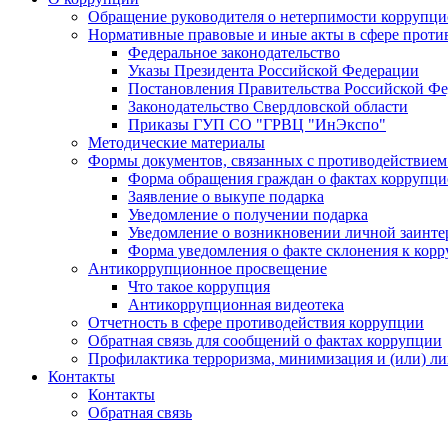
Обращение руководителя о нетерпимости коррупц
Нормативные правовые и иные акты в сфере проти
Федеральное законодательство
Указы Президента Российской Федерации
Постановления Правительства Российской Ф
Законодательство Свердловской области
Приказы ГУП СО "ГРВЦ "ИнЭкспо"
Методические материалы
Формы документов, связанных с противодействием
Форма обращения граждан о фактах коррупц
Заявление о выкупе подарка
Уведомление о получении подарка
Уведомление о возникновении личной заинте
Форма уведомления о факте склонения к кор
Антикоррупционное просвещение
Что такое коррупция
Антикоррупционная видеотека
Отчетность в сфере противодействия коррупции
Обратная связь для сообщений о фактах коррупции
Профилактика терроризма, минимизация и (или) ли
Контакты
Контакты
Обратная связь