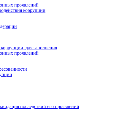
ионных проявлений
водействия коррупции
едерации
 коррупции, для заполнения
ионных проявлений
ресованности
рупции
квидация последствий его проявлений