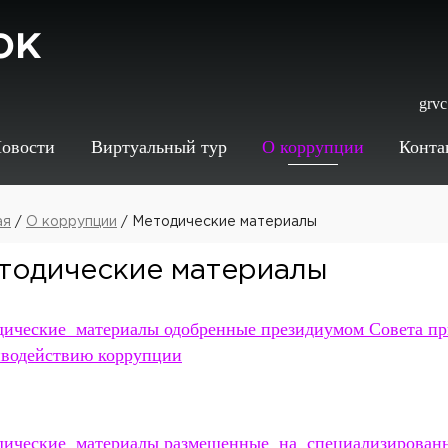
ок
grv
овости
Виртуальный тур
О коррупции
Конта
ая
/
О коррупции
/ Методические материалы
тодические материалы
ические материалы одобренные президиумом Совета пр
иводействию коррупции
дические материалы размещенные на специализирован