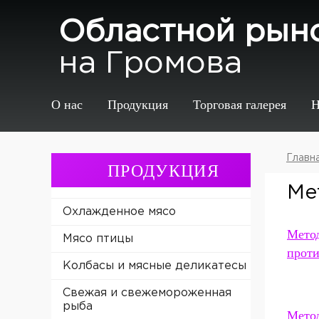
Областной рын
на Громова
О нас
Продукция
Торговая галерея
Н
Главн
ПРОДУКЦИЯ
Ме
Охлажденное мясо
Метод
Мясо птицы
прот
Колбасы и мясные деликатесы
Свежая и свежемороженная
рыба
Мето