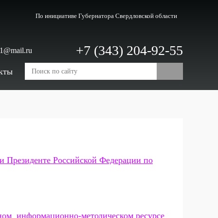
По инициативе Губернатора
Свердловской области
+7 (343) 204-92-55
c1@mail.ru
кты
и Президенте Российской Федерации по
ном информационно-методическом ресурсе