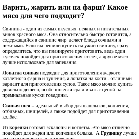
Варить, жарить или на фарш? Какое
мясо для чего подходит?
Свинина - один из самых вкусных, нежных и питательных
видов красного мяса. Она относительно быстро готовится, а
содержащийся в свинине жир, делает блюда сочными и
нежными. Если вы решили купить на ужин свинину, сразу
определитесь, что вы планируете приготовить, ведь один
кусочек подойдет для приготовления котлет, а другое мясо
лучше использовать для запекания.
Лопатка свиная
подходит для приготовления жаркого,
котлетного фарша и тушения, а лопатка на кости - отличный
вариант для приготовления супов. Такое мясо можно купить
довольно дешево, особенно если сравнивать с ценой на
премиальные куски говядины.
Свиная шея
– идеальный выбор для шашлыков, копчения,
отбивных, шницелей, а также подойдет для приготовления
колбас.
Из
корейки
готовят эскалопы и котлеты. Это мясо отлично
подойдет для жарки или копчения балыка. А
Грудинку
лучше
всего использовать для запекания.