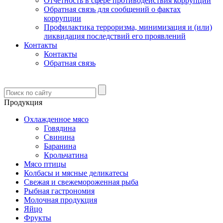
Отчетность в сфере противодействия коррупции
Обратная связь для сообщений о фактах
коррупции
Профилактика терроризма, минимизация и (или)
ликвидация последствий его проявлений
Контакты
Контакты
Обратная связь
Продукция
Охлажденное мясо
Говядина
Свинина
Баранина
Крольчатина
Мясо птицы
Колбасы и мясные деликатесы
Свежая и свежемороженная рыба
Рыбная гастрономия
Молочная продукция
Яйцо
Фрукты