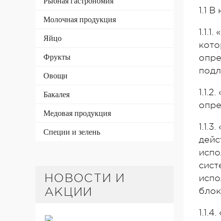
Рыбная гастрономия
1.1 
Молочная продукция
1.1.
Яйцо
кото
Фрукты
опре
подл
Овощи
1.1.
Бакалея
опре
Медовая продукция
1.1.
Специи и зелень
дейс
испо
сист
НОВОСТИ И
испо
АКЦИИ
блок
1.1.