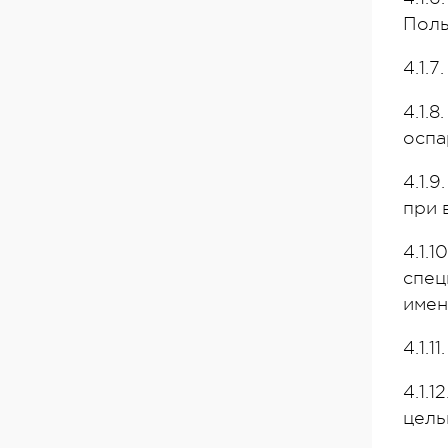
Поль
4.1.
4.1.
оспа
4.1.
при 
4.1.
спец
имен
4.1.
4.1.
цель