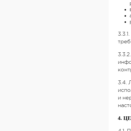
3.3.
треб
3.3.
инфо
конт
3.4.
испо
и не
наст
4. 