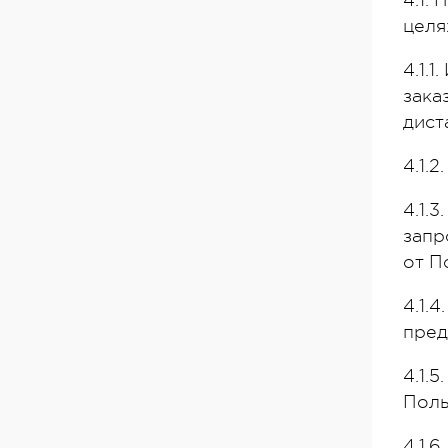
4.1.
целя
4.1.
зака
дист
4.1.
4.1.
запр
от П
4.1.
пред
4.1.
Поль
4.1.