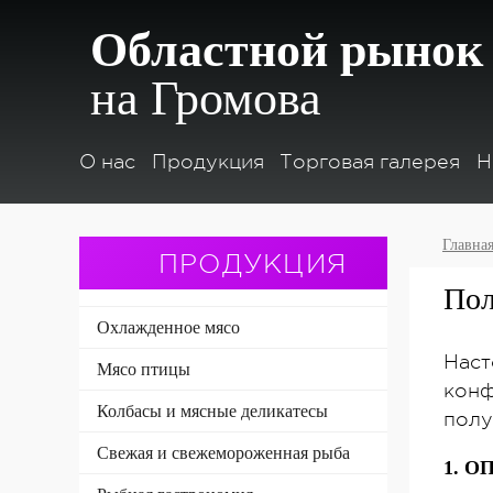
Областной рынок
на Громова
О нас
Продукция
Торговая галерея
Н
Главна
ПРОДУКЦИЯ
Пол
Охлажденное мясо
Наст
Мясо птицы
конф
Колбасы и мясные деликатесы
полу
Свежая и свежемороженная рыба
1. 