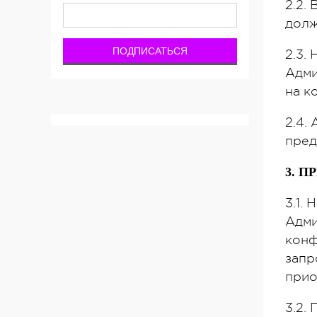
2.2.
долж
2.3.
Адми
на к
2.4.
пред
3. 
3.1.
Адми
конф
запр
прио
3.2.