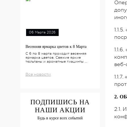
Опер
допу
иног
1.1.
06 Марта 2026
поср
Весенняя ярмарка цветов к 8 Марта
1.1.
С 6 по 8 марта проходит весенняя
комп
ярмарка цветов. Свежие яркие
тюльпаны и ароматные гиацинты ...
веб-
Все новости
1.1.
прот
2. 
ПОДПИШИСЬ НА
НАШИ АКЦИИ
2.1.
конф
Будь в курсе всех событий