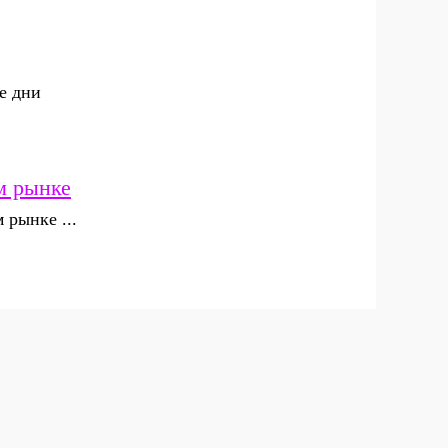
е дни
м рынке
 рынке ...