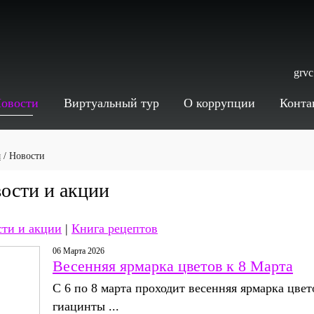
grv
овости
Виртуальный тур
О коррупции
Конта
я
/ Новости
ости и акции
ти и акции
|
Книга рецептов
06 Марта 2026
Весенняя ярмарка цветов к 8 Марта
С 6 по 8 марта проходит весенняя ярмарка цве
гиацинты ...