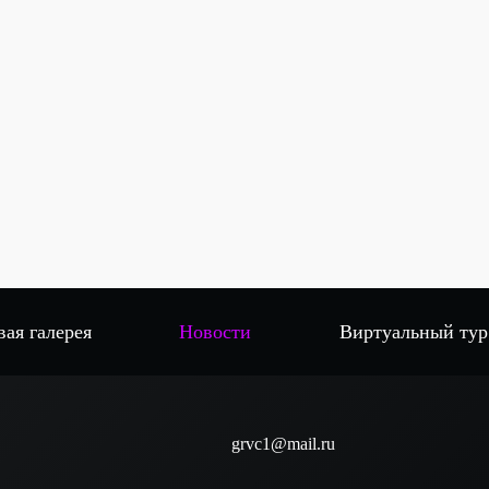
вая галерея
Новости
Виртуальный тур
grvc1@mail.ru