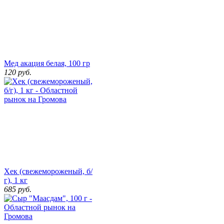
Мед акация белая, 100 гр
120
руб.
Хек (свежемороженый, б/
г), 1 кг
685
руб.