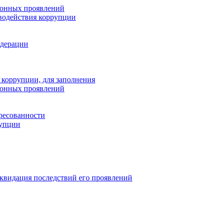
ионных проявлений
водействия коррупции
едерации
 коррупции, для заполнения
ионных проявлений
ресованности
рупции
квидация последствий его проявлений