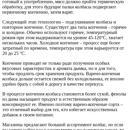
готовый к употреблению, мясо должно пройти термическую
обработку, для этого будущие палки колбасы подвергают
первичному копчению, затем варят.
Следующий этап технологии – подсушивание колбасы и
повторное копчение. Существует два типа копчения – горячее
и холодное. Обычно используют горячее, температурный
режим при этом выдерживается на уровне 45-120°C, хватает
нескольких часов. Холодное копчение – процесс еще более
затратный по времени, температура при этом варьируется от
20 до 25 °C.
Копчение проводят не только ради получения особых
вкусовых характеристик и аромата дымка, но и для того,
чтобы продлить срок хранения продукта. Варено-копченая
колбаса дольше остается свежей без холодильника, ее вполне
удобно брать с собой в дорогу в качестве перекуса.
В процессе копчения колбаса становится более сухой, фенолы
из дыма насыщают продукт и естественным образом
консервируют ее. Именно поэтому варено-копченые сорта –
это отличный выбор для тех, кто избегает искусственных
добавок в своем питании.
Магазины предлагают большой ассортимент колбас, но если
вы хотите найти все в одном месте и по выгодным ценам, то