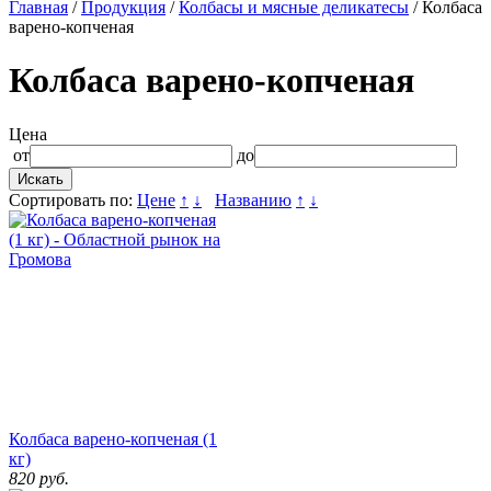
Главная
/
Продукция
/
Колбасы и мясные деликатесы
/ Колбаса
варено-копченая
Колбаса варено-копченая
Цена
от
до
Сортировать по:
Цене
↑
↓
Названию
↑
↓
Колбаса варено-копченая (1
кг)
820
руб.