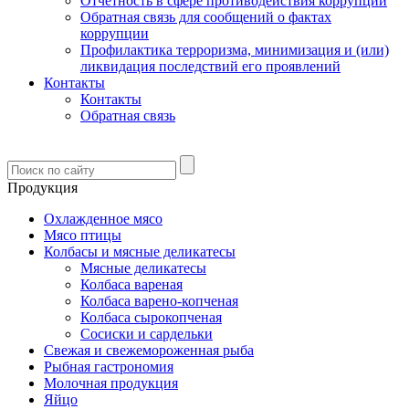
Отчетность в сфере противодействия коррупции
Обратная связь для сообщений о фактах
коррупции
Профилактика терроризма, минимизация и (или)
ликвидация последствий его проявлений
Контакты
Контакты
Обратная связь
Продукция
Охлажденное мясо
Мясо птицы
Колбасы и мясные деликатесы
Мясные деликатесы
Колбаса вареная
Колбаса варено-копченая
Колбаса сырокопченая
Сосиски и сардельки
Свежая и свежемороженная рыба
Рыбная гастрономия
Молочная продукция
Яйцо