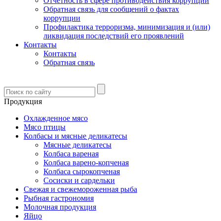
Отчетность в сфере противодействия коррупции
Обратная связь для сообщений о фактах
коррупции
Профилактика терроризма, минимизация и (или)
ликвидация последствий его проявлений
Контакты
Контакты
Обратная связь
Продукция
Охлажденное мясо
Мясо птицы
Колбасы и мясные деликатесы
Мясные деликатесы
Колбаса вареная
Колбаса варено-копченая
Колбаса сырокопченая
Сосиски и сардельки
Свежая и свежемороженная рыба
Рыбная гастрономия
Молочная продукция
Яйцо