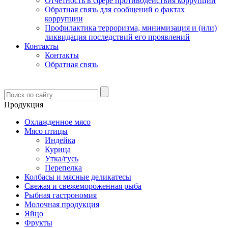
Отчетность в сфере противодействия коррупции
Обратная связь для сообщений о фактах
коррупции
Профилактика терроризма, минимизация и (или)
ликвидация последствий его проявлений
Контакты
Контакты
Обратная связь
Продукция
Охлажденное мясо
Мясо птицы
Индейка
Курица
Утка/гусь
Перепелка
Колбасы и мясные деликатесы
Свежая и свежемороженная рыба
Рыбная гастрономия
Молочная продукция
Яйцо
Фрукты